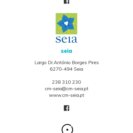
seia
Largo Dr.António Borges Pires
6270-494 Seia
238 310 230
cm-seia@cm-seia.pt
www.cm-seia.pt